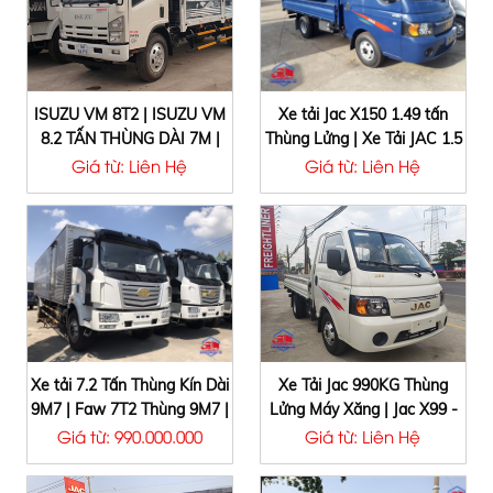
ISUZU VM 8T2 | ISUZU VM
Xe tải Jac X150 1.49 tấn
8.2 TẤN THÙNG DÀI 7M |
Thùng Lửng | Xe Tải JAC 1.5
ISUZU 8T2 | ISUZU 8.2 TẤN |
Tấn - X150 Thùng Lửng | Jac
Giá từ: Liên Hệ
Giá từ: Liên Hệ
ISUZU VĨNH PHÁT 8T2
X150 1T49 Euro 4 | Xe Tải
Jac X150 Tải Trọng 1T5
Thùng Lửng
Xe tải 7.2 Tấn Thùng Kín Dài
Xe Tải Jac 990KG Thùng
9M7 | Faw 7T2 Thùng 9M7 |
Lửng Máy Xăng | Jac X99 -
Xe tải Faw 7.25 Tấn Thùng
990Kg | Jac X5 990kg Eurro4
Giá từ: 990.000.000
Giá từ: Liên Hệ
9M7
Phiên Bản Mới Nhất