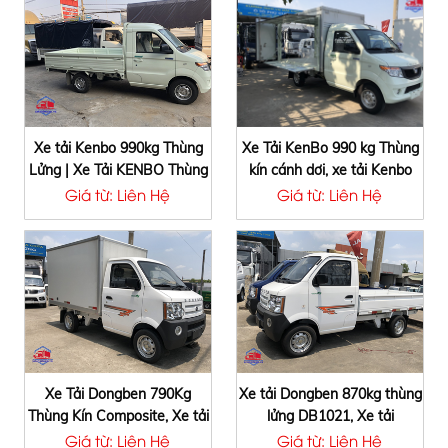
Xe tải Kenbo 990kg Thùng
Xe Tải KenBo 990 kg Thùng
Lửng | Xe Tải KENBO Thùng
kín cánh dơi‎, xe tải Kenbo
Lửng 995Kg
mới nhất 2020
Giá từ: Liên Hệ
Giá từ: Liên Hệ
Xe Tải Dongben 790Kg
Xe tải Dongben 870kg thùng
Thùng Kín Composite, Xe tải
lửng DB1021, Xe tải
dongben DB1021 790kg
Dongben 870kg, Xe tải
Giá từ: Liên Hệ
Giá từ: Liên Hệ