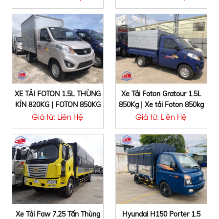
thùng kín
Dongben 870kG Thùng Lửng
2020
XE TẢI FOTON 1.5L THÙNG
Xe Tải Foton Gratour 1.5L
KÍN 820KG | FOTON 850KG
850Kg | Xe tải Foton 850kg
THÙNG BẠT | FOTON 990KG
Giá từ: Liên Hệ
Giá từ: Liên Hệ
THÙNG LỬNG
Xe Tải Faw 7.25 Tấn Thùng
Hyundai H150 Porter 1.5