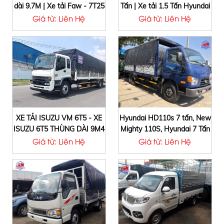
dài 9.7M | Xe tải Faw - 7T25
Tấn | Xe tải 1.5 Tấn Hyundai
- 7,25 tấn - Thùng Mui Bạt
H150 | Hyundai New Porter
Giá từ: Liên Hệ
Giá từ: Liên Hệ
150 1.5 Tấn
XE TẢI ISUZU VM 6T5 - XE
Hyundai HD110s 7 tấn, New
ISUZU 6T5 THÙNG DÀI 9M4
Mighty 110S, Hyundai 7 Tấn
- XE TẢI ISUZU VM 6.5 TẤN
New Mighty HD110S Thành
Giá từ: Liên Hệ
Giá từ: Liên Hệ
Công