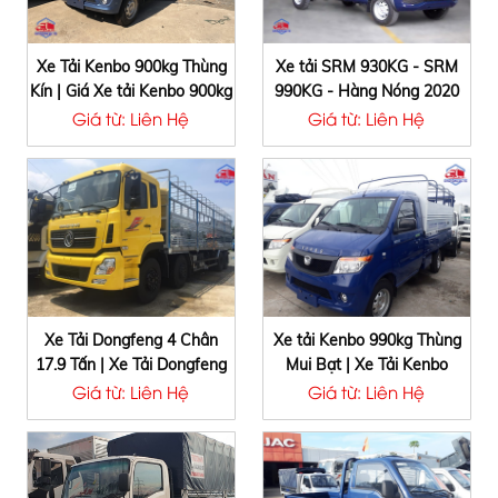
Xe Tải Kenbo 900kg Thùng
Xe tải SRM 930KG - SRM
Kín | Giá Xe tải Kenbo 900kg
990KG - Hàng Nóng 2020
| Kenbo Thùng Kín
Giá Rẻ Full Đồ Chơi -
Giá từ: Liên Hệ
Giá từ: Liên Hệ
Shineray 930kg - Shineray
990kg
Xe Tải Dongfeng 4 Chân
Xe tải Kenbo 990kg Thùng
17.9 Tấn | Xe Tải Dongfeng
Mui Bạt | Xe Tải Kenbo
17T9 ISL315 | Giá Xe tải
Thùng Bạt 990kg, Kenbo
Giá từ: Liên Hệ
Giá từ: Liên Hệ
Dongfeng 17.9 Tấn - 17T9
990kg Thùng Bạt