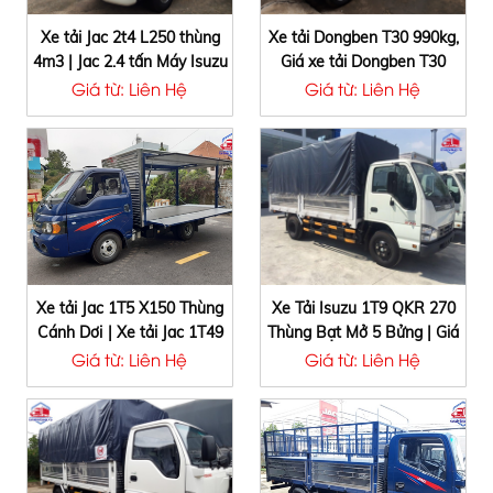
Xe tải Jac 2t4 L250 thùng
Xe tải Dongben T30 990kg,
4m3 | Jac 2.4 tấn Máy Isuzu
Giá xe tải Dongben T30
Euro 4‎
Giá từ: Liên Hệ
Giá từ: Liên Hệ
Xe tải Jac 1T5 X150 Thùng
Xe Tải Isuzu 1T9 QKR 270
Cánh Dơi | Xe tải Jac 1T49
Thùng Bạt Mở 5 Bửng | Giá
X150 Thùng Cánh Dơi
xe tải Isuzu 1.9 Tấn 2020
Giá từ: Liên Hệ
Giá từ: Liên Hệ
chuyên bán hàng lưu động.