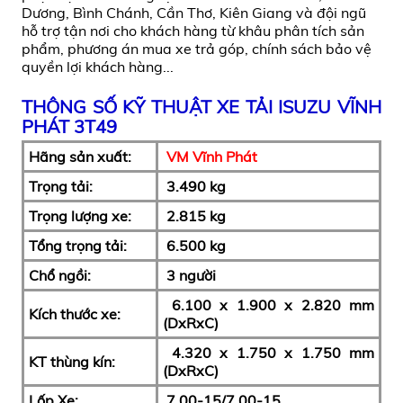
Dương, Bình Chánh, Cần Thơ, Kiên Giang và đội ngũ
hỗ trợ tận nơi cho khách hàng từ khâu phân tích sản
phẩm, phương án mua xe trả góp, chính sách bảo vệ
quyền lợi khách hàng...
THÔNG SỐ KỸ THUẬT XE TẢI ISUZU VĨNH
PHÁT 3T49
Hãng sản xuất:
VM Vĩnh Phát
Trọng tải:
3.490 kg
Trọng lượng xe:
2.815 kg
Tổng trọng tải:
6.500 kg
Chổ ngồi:
3 người
6.100 x 1.900 x 2.820 mm
Kích thước xe:
(DxRxC)
4.320 x 1.750 x 1.750 mm
KT thùng kín:
(DxRxC)
Lốp Xe:
7.00-15/7.00-15