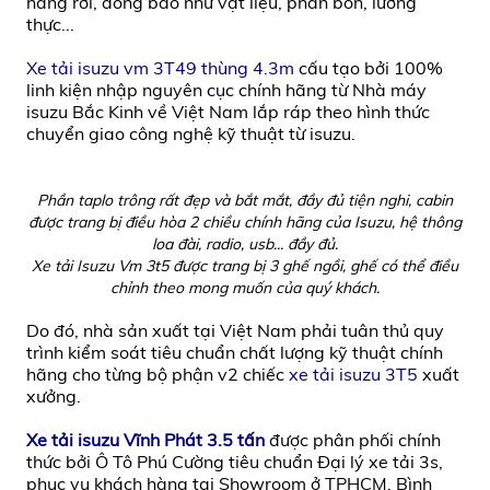
hàng rời, đóng bao như vật liệu, phân bón, lương
thực...
Xe tải isuzu vm 3T49 thùng 4.3m
cấu tạo bởi 100%
linh kiện nhập nguyên cục chính hãng từ Nhà máy
isuzu Bắc Kinh về Việt Nam lắp ráp theo hình thức
chuyển giao công nghệ kỹ thuật từ isuzu.
Phần taplo trông rất đẹp và bắt mắt, đầy đủ tiện nghi, cabin
được trang bị điều hòa 2 chiều chính hãng của Isuzu, hệ thông
loa đài, radio, usb... đầy đủ.
Xe tải Isuzu Vm 3t5 được trang bị 3 ghế ngồi, ghế có thể điều
chỉnh theo mong muốn của quý khách.
Do đó, nhà sản xuất tại Việt Nam phải tuân thủ quy
trình kiểm soát tiêu chuẩn chất lượng kỹ thuật chính
hãng cho từng bộ phận v2 chiếc
xe tải isuzu 3T5
xuất
xưởng.
Xe tải isuzu Vĩnh Phát 3.5 tấn
được phân phối chính
thức bởi Ô Tô Phú Cường tiêu chuẩn Đại lý xe tải 3s,
phục vụ khách hàng tại Showroom ở TPHCM, Bình