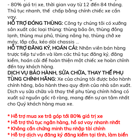
- 80% giá trị xe, thời gian vay từ 12 đến 84 tháng.
Thủ tục nhanh, thế chấp bằng chính chiếc xe cần
vay.
HỖ TRỢ ĐÓNG THÙNG:
Công ty chúng tôi có xưởng
sản xuất các loại thùng: thùng bảo ôn, thùng đông
lạnh, thùng mui phủ, thùng nâng hạ, thùng chở xe
máy, lắp cẩu, kéo dài chassis …
HỖ TRỢ ĐĂNG KÝ, HOÁN CẢI:
Nhân viên bán hàng
trược tiếp tư vấn và làm các thủ tục đăng ký, đăng
kiểm, hoán cải để hoàn thiện một chiếc xe hoàn chỉnh
đến tay khách hàng.
DỊCH VỤ BẢO HÀNH, SỬA CHỮA, THAY THẾ PHỤ
TÙNG CHÍNH HÃNG:
Xe của chúng tôi được bảo hành
chính hãng, bảo hành theo quy định của nhà sản xuất.
Dịch vụ sửa chữa và thay thế phụ tùng chính hãng có
xuất sứ nguồn gốc rõ ràng, mang đến sự an tâm nhất
cho Quý khách hàng mua xe.
* Hỗ trợ mua xe trả góp tới 80% giá trị xe
* Hỗ trợ thủ tục ngân hàng, hồ sơ vay nhanh nhất
* Không cần chứng minh thu nhập tài chính
* Hỗ trợ dịch vụ đăng ký đăng kiểm tại tỉnh, làm biển