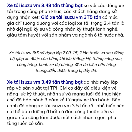
Xe tải isuzu vm 3.49 tấn thùng bạt
so với các dòng xe
tải trong cùng phân khúc, các khách hàng đang sử
dụng nhận xét:
Giá xe tải isuzu vm 3T5 tấn
có mức
giá chỉ tương đương với các loại xe tải trọng 2.4 tấn là
nhờ đội ngũ kỹ sư và công nhân kỹ thuật lành nghề,
giàu tâm huyết với sản phẩm và ngành ô tô nước nhà.
Xe tải Isuzu 3t5 sử dụng lốp 7.00-15, 2 lốp trước và sau đồng
bộ giúp xe được cân bằng khi lưu thông; Hệ thống cảng sau,
cảng hông, bánh xe dự phòng, đèn tín hiệu bên hông
thùng...đều được trang bị đầy đủ.
Xe tải isuzu vm 3.49 tấn thùng bạt
do nhà máy lắp
ráp và sản xuất tại TPHCM có đầy đủ điều kiện về
năng lực kỹ thuật, nhân sự và mạng lưới để thực hiện
chế độ bảo hành 3 năm kể từ ngày xe lăn bánh. Bên
cạnh đó dòng xe tải isuzu vm 3.5 tấn rất phổ biến nên
có thể bảo dưỡng ở bất cứ đâu cũng thuận tiện vì
gara nào cũng làm được một cách nhanh gọn, phụ
tùng luôn có sẵn.