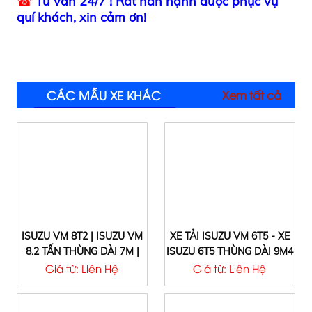
☎
Tư vấn 24/7 ! Rất hân hạnh được phục vụ
quí khách, xin cảm ơn!
CÁC MẪU XE KHÁC
Xem tất cả
ISUZU VM 8T2 | ISUZU VM
XE TẢI ISUZU VM 6T5 - XE
8.2 TẤN THÙNG DÀI 7M |
ISUZU 6T5 THÙNG DÀI 9M4
ISUZU 8T2 | ISUZU 8.2 TẤN |
- XE TẢI ISUZU VM 6.5 TẤN
Giá từ: Liên Hệ
Giá từ: Liên Hệ
ISUZU VĨNH PHÁT 8T2