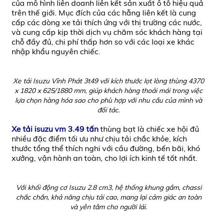
của mô hình liên doanh liên kết sản xuất ô tô hiệu quả
trên thế giới. Mục đích của các hẫng liên kết là cung
cấp các dòng xe tải thích ứng với thị trường các nước,
và cung cấp kịp thời dịch vụ chăm sóc khách hàng tại
chỗ đầy đủ, chi phí thấp hơn so với các loại xe khác
nhập khẩu nguyên chiếc.
Xe tải Isuzu Vĩnh Phát 3t49 với kích thước lọt lòng thùng 4370
x 1820 x 625/1880 mm, giúp khách hàng thoải mái trong việc
lựa chọn hàng hóa sao cho phù hợp với nhu cầu của mình và
đối tác.
Xe tải isuzu vm 3.49 tấn
thùng bạt là chiếc xe hội đủ
nhiều đặc điểm tối ưu như chịu tải chắc khỏe, kích
thước tổng thể thích nghi với cầu đường, bến bãi, khó
xưởng, vận hành an toàn, cho lợi ích kinh tế tốt nhất.
Với khối động cơ Isuzu 2.8 cm3, hệ thống khung gầm, chassi
chắc chắn, khả năng chịu tải cao, mang lại cảm giác an toàn
và yên tâm cho người lái.