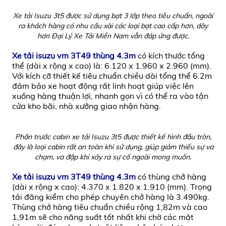
Xe tải Isuzu 3t5 được sử dụng bạt 3 lớp theo tiêu chuẩn, ngoài
ra khách hàng có nhu cầu xài các loại bạt cao cấp hơn, dày
hơn Đại Lý Xe Tải Miền Nam vẫn đáp ứng được.
Xe tải isuzu vm 3T49 thùng 4.3m
có kích thước tổng
thể (dài x rộng x cao) là: 6.120 x 1.960 x 2.960 (mm).
Với kích cỡ thiết kế tiêu chuẩn chiều dài tổng thể 6.2m
đảm bảo xe hoạt động rất linh hoạt giúp việc lên
xuống hàng thuận lợi, nhanh gọn vì có thể ra vào tận
cửa kho bãi, nhà xưởng giao nhận hàng.
Phần trước cabin xe tải Isuzu 3t5 được thiết kế hình đầu tròn,
đây là loại cabin rất an toàn khi sử dụng, giúp giảm thiểu sự va
chạm, va đập khi xảy ra sự cố ngoài mong muốn.
Xe tải isuzu vm 3T49 thùng 4.3m
có thùng chở hàng
(dài x rộng x cao): 4.370 x 1.820 x 1.910 (mm). Trọng
tải đăng kiểm cho phép chuyên chở hàng là 3.490kg.
Thùng chở hàng tiêu chuẩn chiều rộng 1,82m và cao
1,91m sẽ cho năng suất tốt nhất khi chờ các mặt