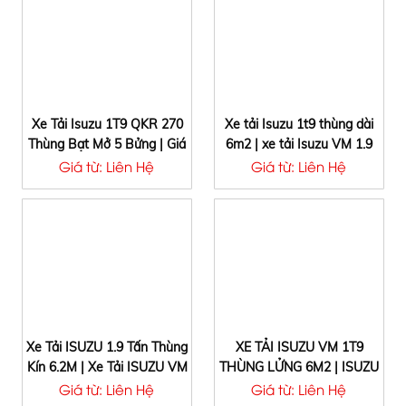
Xe Tải Isuzu 1T9 QKR 270
Xe tải Isuzu 1t9 thùng dài
Thùng Bạt Mở 5 Bửng | Giá
6m2 | xe tải Isuzu VM 1.9
xe tải Isuzu 1.9 Tấn 2020
tấn thùng dài 6.2m
Giá từ: Liên Hệ
Giá từ: Liên Hệ
Xe Tải ISUZU 1.9 Tấn Thùng
XE TẢI ISUZU VM 1T9
Kín 6.2M | Xe Tải ISUZU VM
THÙNG LỬNG 6M2 | ISUZU
1T9 | 1T9 THÙNG KÍN
VM 1.9 TẤN THÙNG DÀI
Giá từ: Liên Hệ
Giá từ: Liên Hệ