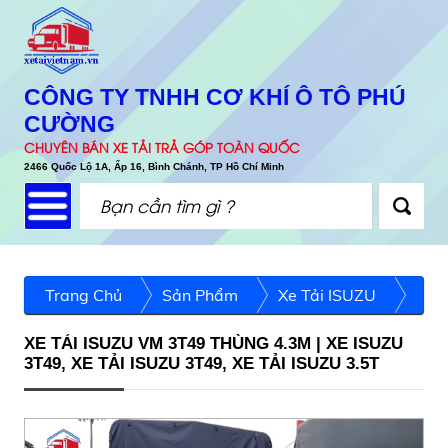
CÔNG TY TNHH CƠ KHÍ Ô TÔ PHÚ
CƯỜNG
CHUYÊN BÁN XE TẢI TRẢ GÓP TOÀN QUỐC
2466 Quốc Lộ 1A, Ấp 16, Bình Chánh, TP Hồ Chí Minh
Trang Chủ
Sản Phẩm
Xe Tải ISUZU
XE TẢI ISUZU VM 3T49 THÙNG 4.3M | XE ISUZU
3T49, XE TẢI ISUZU 3T49, XE TẢI ISUZU 3.5T