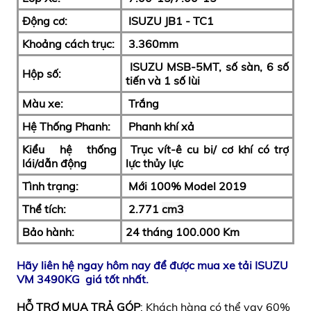
Động cơ:
ISUZU JB1 - TC1
Khoảng cách trục:
3.360mm
ISUZU MSB-5MT, số sàn, 6 số
Hộp số:
tiến và 1 số lùi
Màu xe:
Trắng
Hệ Thống Phanh:
Phanh khí xả
Kiểu hệ thống
Trục vít-ê cu bi/ cơ khí có trợ
lái/dẫn động
lực thủy lực
Tình trạng:
Mới 100% Model 2019
Thể tích:
2.771
cm3
Bảo hành:
24 tháng 100.000 Km
Hãy liên hệ ngay hôm nay để được mua xe tải ISUZU
VM 3490KG giá tốt nhất.
HỖ TRỢ MUA TRẢ GÓP
: Khách hàng có thể vay 60%