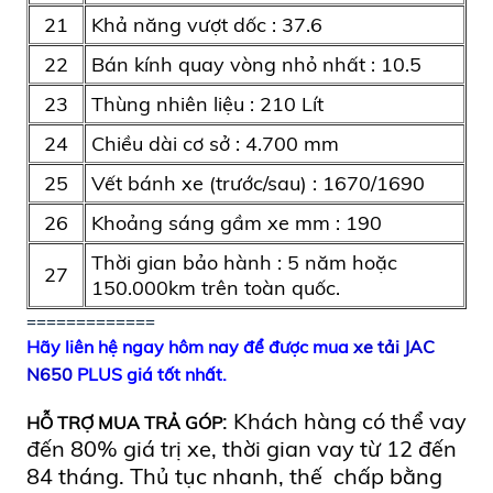
21
Khả năng vượt dốc : 37.6
22
Bán kính quay vòng nhỏ nhất : 10.5
23
Thùng nhiên liệu : 210 Lít
24
Chiều dài cơ sở : 4.700 mm
25
Vết bánh xe (trước/sau) : 1670/1690
26
Khoảng sáng gầm xe mm : 190
Thời gian bảo hành : 5 năm hoặc
27
150.000km trên toàn quốc.
=============
Hãy liên hệ ngay hôm nay để được mua
xe tải JAC
N650
PLUS giá tốt nhất.
: Khách hàng có thể vay
HỖ TRỢ MUA TRẢ GÓP
đến 80% giá trị xe, thời gian vay từ 12 đến
84 tháng. Thủ tục nhanh, thế chấp bằng