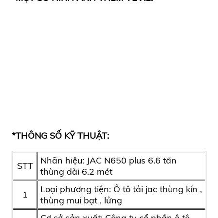
*THÔNG SỐ KỸ THUẬT:
Nhãn hiệu:
JAC N650 plus 6.6 tấn
STT
thùng dài 6.2 mét
Loại phương tiện: Ô tô tải jac thùng kín ,
1
thùng mui bạt , lửng
Cơ sở sản xuất: Công ty cổ phần ô tô