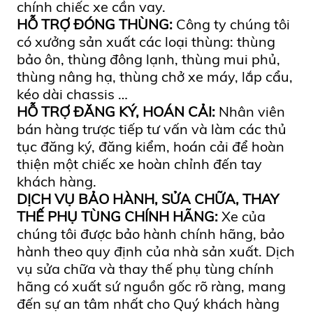
chính chiếc xe cần vay.
HỖ TRỢ ĐÓNG THÙNG:
Công ty chúng tôi
có xưởng sản xuất các loại thùng: thùng
bảo ôn, thùng đông lạnh, thùng mui phủ,
thùng nâng hạ, thùng chở xe máy, lắp cẩu,
kéo dài chassis …
HỖ TRỢ ĐĂNG KÝ, HOÁN CẢI:
Nhân viên
bán hàng trược tiếp tư vấn và làm các thủ
tục đăng ký, đăng kiểm, hoán cải để hoàn
thiện một chiếc xe hoàn chỉnh đến tay
khách hàng.
DỊCH VỤ BẢO HÀNH, SỬA CHỮA, THAY
THẾ PHỤ TÙNG CHÍNH HÃNG:
Xe của
chúng tôi được bảo hành chính hãng, bảo
hành theo quy định của nhà sản xuất. Dịch
vụ sửa chữa và thay thế phụ tùng chính
hãng có xuất sứ nguồn gốc rõ ràng, mang
đến sự an tâm nhất cho Quý khách hàng