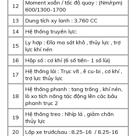
Moment xoắn / tốc độ quay : (Nm/rpm)
12
600/1300-1700
13
Dung tích xy lanh : 3.760 CC
14
Hệ thống truyền lực:
Ly hợp : Đĩa ma sát khô , thủy lực , trợ
15
lực khí nén
16
Hộp số : cơ khí (6 số tiến- 1 số lùi)
Hệ thống lái : Trục vít , ê cu-bi , cơ khí ,
17
trợ lực thủy lực
Hệ thống phanh : tang trống , khí nén,
18
lò xo tích năng tác động lên các bầu
phanh trục 2
Hệ thống treo : Nhíp lá , giảm chấn
19
thủy lực
20
Lốp xe trước/sau : 8.25-16 / 8.25-16