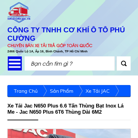
CÔNG TY TNHH CƠ KHÍ Ô TÔ PHÚ
CƯỜNG
CHUYÊN BÁN XE TẢI TRẢ GÓP TOÀN QUỐC
2466 Quốc Lộ 1A, Ấp 16, Bình Chánh, TP Hồ Chí Minh
Trang Chủ
Sản Phẩm
Xe Tải JAC
Xe Tải Jac N650 Plus 6.6 Tấn Thùng Bạt Inox Lá
Me - Jac N650 Plus 6T6 Thùng Dài 6M2