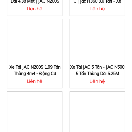
Dài 4,38 Mét | JAC N200S
C | Jac H360 3.6 Tấn - Xe
1T9 Động Cơ Cummins
Dạy Lái Bằng C
Liên hệ
Liên hệ
Xe Tải JAC N200S 1.99 Tấn
Xe Tải JAC 5 Tấn - JAC N500
Thùng 4m4 - Động Cơ
5 Tấn Thùng Dài 5.25M
Cummins CN Mỹ
Liên hệ
Liên hệ