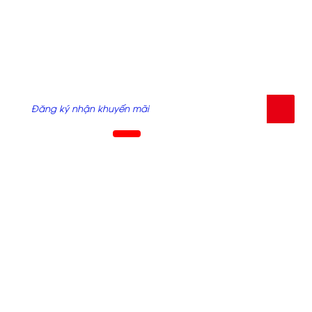
ĐĂNG KÝ EMAIL
Nhập Email của bạn đăng ký lái thử hoặc nhận báo giá,
khuyến mãi từ chúng tôi