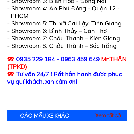
- Showroom 3: Biên Hòa - Đồng Nai
- Showroom 4: An Phú Đông - Quận 12 -
TPHCM
- Showroom 5: Thị xã Cai Lậy, Tiền Giang
- Showroom 6: Bình Thủy – Cần Thơ
- Showroom 7: Châu Thành – Kiên Giang
- Showroom 8: Châu Thành – Sóc Trăng
☎
0935 229 184 - 0963 459 649
Mr.THÂN
(TPKD)
☎
Tư vấn 24/7 ! Rất hân hạnh được phục
vụ quí khách, xin cảm ơn!
CÁC MẪU XE KHÁC
Xem tất cả