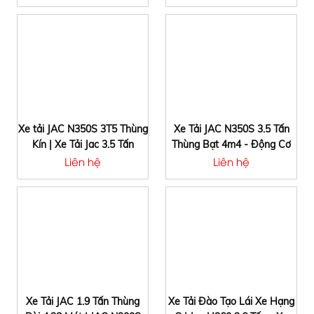
Xe tải JAC N350S 3T5 Thùng
Xe Tải JAC N350S 3.5 Tấn
Kín | Xe Tải Jac 3.5 Tấn
Thùng Bạt 4m4 - Động Cơ
Thùng Kín
Cumins
Liên hệ
Liên hệ
Xe Tải JAC 1.9 Tấn Thùng
Xe Tải Đào Tạo Lái Xe Hạng