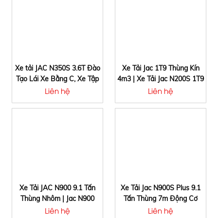
Xe tải JAC N350S 3.6T Đào
Xe Tải Jac 1T9 Thùng Kín
Tạo Lái Xe Bằng C, Xe Tập
4m3 | Xe Tải Jac N200S 1T9
Lái Bằng C, Xe Dạy Lái Bằng
Thùng Kín
Liên hệ
Liên hệ
C, Xe tải trường lái bằng C
Xe Tải JAC N900 9.1 Tấn
Xe Tải Jac N900S Plus 9.1
Thùng Nhôm | Jac N900
Tấn Thùng 7m Động Cơ
Thùng Bửng Nhôm
Cummins Mỹ
Liên hệ
Liên hệ