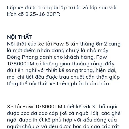
Lốp xe được trang bị lốp trước và lốp sau với 
kích cỡ 8.25-16 20PR
NỘI THẤT 
Nội thất của 
xe tải Faw 8 tấn
 thùng 6m2 cũng 
là một điểm nhấn đáng chú ý là nhà máy 
Đông Phong dành cho khách hàng. Faw 
TG8000TM có không gian thoáng rộng, đẩy 
đủ tiện nghi với thiết kế sang trọng, hiện đại, 
mọi chi tiết đều được trau chuốt cẩn thận giúp 
tổng thể nội thất xe thêm phần hoàn hảo.
Xe tải Faw TG8000TM
 thiết kế với 3 chỗ ngồi 
được bọc da cao cấp (kể cả người lái), các ghế 
ngồi được thiết kế phù hợp với kiểu dáng của 
người châu Á và đều được bọc da cao cấp rất 