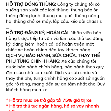
HỖ TRỢ ĐÓNG THÙNG:
Công ty chúng tôi có
xưởng sản xuất các loại thùng: thùng bảo ôn,
thùng đông lạnh, thùng mui phủ, thùng nâng
hạ, thùng chở xe máy, lắp cẩu, kéo dài chassis
…
HỖ TRỢ ĐĂNG KÝ, HOÁN CẢI:
Nhân viên bán
hàng trược tiếp tư vấn và làm các thủ tục đăng
ký, đăng kiểm, hoán cải để hoàn thiện một
chiếc xe hoàn chỉnh đến tay khách hàng.
DỊCH VỤ BẢO HÀNH, SỬA CHỮA, THAY THẾ
PHỤ TÙNG CHÍNH HÃNG:
Xe của chúng tôi
được bảo hành chính hãng, bảo hành theo quy
định của nhà sản xuất. Dịch vụ sửa chữa và
thay thế phụ tùng chính hãng có xuất sứ nguồn
gốc rõ ràng, mang đến sự an tâm nhất cho Quý
khách hàng mua xe.
* Hỗ trợ mua xe trả góp tới 75% giá trị xe
* Hỗ trợ thủ tục ngân hàng, hồ sơ vay nhanh