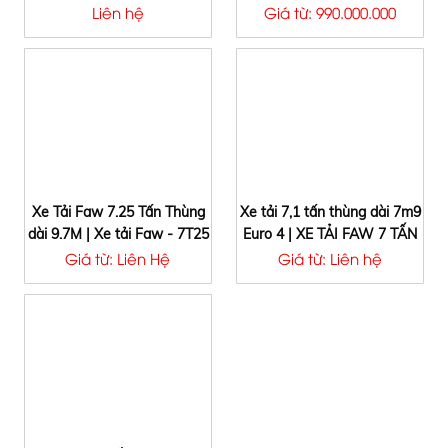
Faw 8 Tấn Thùng 6m2
Xe tải Faw 7.25 Tấn Thùng
Liên hệ
Giá từ: 990.000.000
9M7
Xe Tải Faw 7.25 Tấn Thùng
Xe tải 7,1 tấn thùng dài 7m9
dài 9.7M | Xe tải Faw - 7T25
Euro 4 | XE TẢI FAW 7 TẤN
- 7,25 tấn - Thùng Mui Bạt
THÙNG 8 MÉT | FAW
Giá từ: Liên Hệ
Giá từ: Liên hệ
SX20/DPH.MP