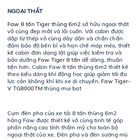
NGOẠI THẤT
Faw 8 tấn Tiger thùng 6m2
 sở hữu ngoại thất 
vô cùng đẹp mắt và lôi cuốn. Với cabin được 
dập từ thép vô cùng dày dặn và chắn chắn 
đảm bảo độ bền bỉ và hạn chế móp méo, thiết 
kế cabin đơn dạng lật giúp việc kiểm tra và 
bảo dưỡng 
Faw Tiger 8 tấn
 dễ dàng, thuận 
tiện hơn. Cabin Faw 8 tấn thùng 6m2 thiết kế 
theo kiểu dáng khí động học giúp giảm tối đa 
lực cản không khí khi xe di chuyển. 
Faw Tiger-
V
TG8000TM
 thùng mui bạt
Cụm đèn pha của xe tải 8 tấn thùng 6m2 
hãng Faw được thiết kế vô cùng tinh tế góp 
phần nâng cao tính thẩm mỹ cho toàn bộ 
ngoại thất của xe. Đèn pha và đèn sương mù 