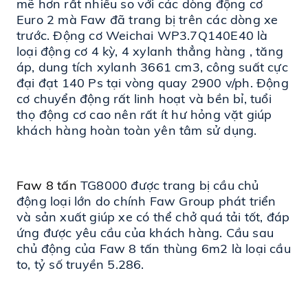
mẽ hơn rất nhiều so với các dòng động cơ 
Euro 2 mà Faw đã trang bị trên các dòng xe 
trước. Động cơ Weichai WP3.7Q140E40 là 
loại động cơ 4 kỳ, 4 xylanh thẳng hàng , tăng 
áp, dung tích xylanh 3661 cm3, công suất cực 
đại đạt 140 Ps tại vòng quay 2900 v/ph. Động 
cơ chuyển động rất linh hoạt và bền bỉ, tuổi 
thọ động cơ cao nên rất ít hư hỏng vặt giúp 
khách hàng hoàn toàn yên tâm sử dụng.
Faw 8 tấn
 TG8000 được trang bị cầu chủ 
động loại lớn do chính Faw Group phát triển 
và sản xuất giúp xe có thể chở quá tải tốt, đáp 
ứng được yêu cầu của khách hàng. Cầu sau 
chủ động của Faw 8 tấn thùng 6m2 là loại cầu 
to, tỷ số truyền 5.286.