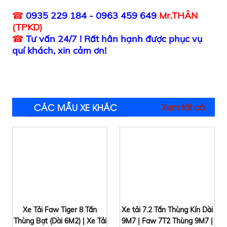
☎
0935 229 184 - 0963 459 649
Mr.THÂN
(TPKD)
☎
Tư vấn 24/7 ! Rất hân hạnh được phục vụ
quí khách, xin cảm ơn!
CÁC MẪU XE KHÁC
Xem tất cả
Xe Tải Faw Tiger 8 Tấn
Xe tải 7.2 Tấn Thùng Kín Dài
Thùng Bạt (Dài 6M2) | Xe Tải
9M7 | Faw 7T2 Thùng 9M7 |