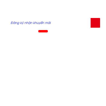
Nhập Email của bạn đăng ký lái thử hoặc nhận báo giá,
khuyến mãi từ chúng tôi