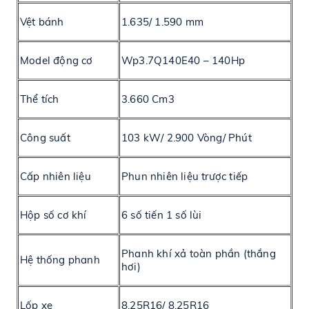
Vệt bánh
1.635/ 1.590 mm
Model động cơ
Wp3.7Q140E40 – 140Hp
Thể tích
3.660 Cm3
Công suất
103 kW/ 2.900 Vòng/ Phút
Cấp nhiên liệu
Phun nhiên liệu trược tiếp
Hộp số cơ khí
6 số tiến 1 số lùi
Phanh khí xả toàn phần (thắng
Hệ thống phanh
hơi)
Lốp xe
8.25R16/ 8.25R16